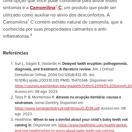
Uma opção que você pode considerar para aliviar esses
®
sintomas é a
Camomilina
C
, um produto que pode ser
utilizado como auxiliar no alívio dos desconfortos. A
®
Camomilina
C contém extrato natural de camomila, que é
conhecida por suas propriedades calmantes e anti-
4
inflamatórias.
Referências
Suri L, Gagari E, Vastardis H.
Delayed tooth eruption: pathogenesis,
diagnosis, and treatment. A literature review
. Am J Orthod
Dentofacial Orthop. 2004 Oct;126(4):432-45. doi:
10.1016/j.ajodo.2003.10.031. PMID: 15470346. Disponível em:
https://courses.washington.edu/gradorth/Ortho%20565%20Spring%
Acesso em: 08 ago. 2023.
Teles P. B, Monterroso R.
Atrasos na erupção dentária: causas e
síndromes
. Jornal Dentitry. Disponível em:
https://www.jornaldentistry.pt/pdf/AtrasoOJD39.pdf
. Acesso em: 08
ago. 2023.
Healthline.
When to see a dentist about your child’s baby teeth not
coming in
. Disponível em:
https://www.healthline.com/health/dental-
and-oral-health/when-to-worry-about-baby-teeth-not-coming-