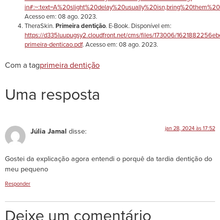
in#:~:text=A%20slight%20delay%20usually%20isn,bring%20them%2
Acesso em: 08 ago. 2023.
TheraSkin.
Primeira dentição
. E-Book. Disponível em:
https://d335luupugsy2.cloudfront.net/cms/files/173006/1621882256eb
primeira-denticao.pdf
. Acesso em: 08 ago. 2023.
Com a tag
primeira dentição
Uma resposta
jan 28, 2024 às 17:52
Júlia Jamal
disse:
Gostei da explicação agora entendi o porquê da tardia dentição do
meu pequeno
Responder
Deixe um comentário