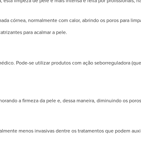
a, esta limpeza de pele é mais intensa e feita por profissionais,
mada córnea, normalmente com calor, abrindo os poros para limp
catrizantes para acalmar a pele.
médico. Pode-se utilizar produtos com ação seborreguladora (que
lhorando a firmeza da pele e, dessa maneira, diminuindo os poros
eralmente menos invasivas dentre os tratamentos que podem auxil