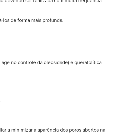
 não devendo ser realizada com muita frequência
á-los de forma mais profunda.
 age no controle da oleosidade) e queratolítica
.
iar a minimizar a aparência dos poros abertos na