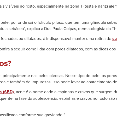
is visíveis no rosto, especialmente na zona T (testa e nariz) a
 pele, por onde sai o folículo piloso, que tem uma glândula sebác
dula sebácea”, explica a Dra. Paula Colpas, dermatologista da T
s fechados ou dilatados, é indispensável manter uma rotina de
cu
Confira a seguir como lidar com poros dilatados, com as dicas dos
os?
, principalmente nas peles oleosas. Nesse tipo de pele, os por
ea e também de impurezas. Isso pode levar ao aparecimento d
a (SBD)
, acne é o nome dado a espinhas e cravos que surgem de
requente na fase da adolescência, espinhas e cravos no rosto s
lassificada conforme sua gravidade.²