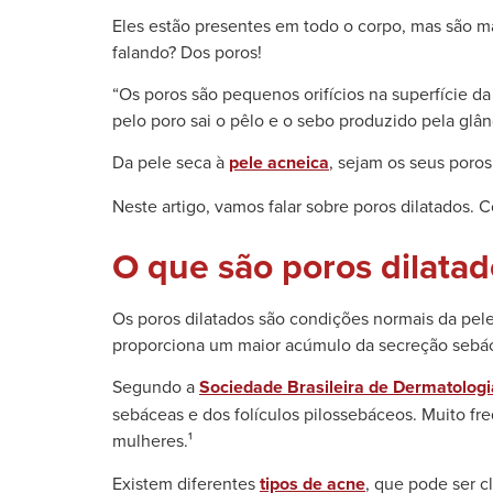
Eles estão presentes em todo o corpo, mas são ma
falando? Dos poros!
“Os poros são pequenos orifícios na superfície da
pelo poro sai o pêlo e o sebo produzido pela glân
Da pele seca à
pele acneica
, sejam os seus poro
Neste artigo, vamos falar sobre poros dilatados. 
O que são poros dilatad
Os poros dilatados são condições normais da pele
proporciona um maior acúmulo da secreção sebác
Segundo a
Sociedade Brasileira de Dermatologi
sebáceas e dos folículos pilossebáceos. Muito f
mulheres.¹
Existem diferentes
tipos de acne
, que pode ser c