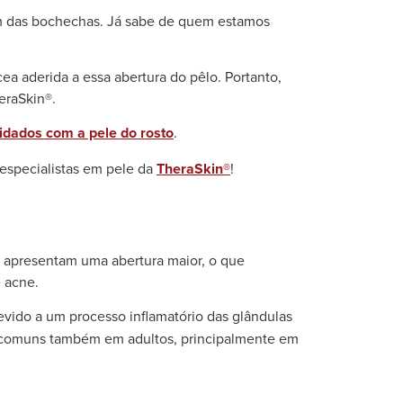
lém das bochechas. Já sabe de quem estamos
ea aderida a essa abertura do pêlo. Portanto,
heraSkin®.
idados com a pele do rosto
.
 especialistas em pele da
TheraSkin®
!
os apresentam uma abertura maior, o que
e acne.
vido a um processo inflamatório das glândulas
ão comuns também em adultos, principalmente em