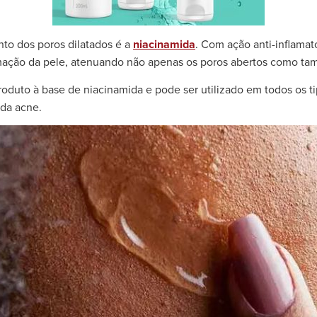
nto dos poros dilatados é a
niacinamida
. Com ação anti-inflamat
amação da pele, atenuando não apenas os poros abertos como ta
roduto à base de niacinamida e pode ser utilizado em todos os 
 da acne.