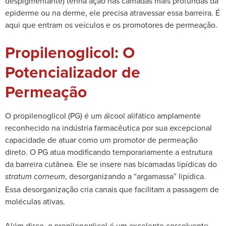
despigmentante) tenha ação nas camadas mais profundas da
epiderme ou na derme, ele precisa atravessar essa barreira. É
aqui que entram os veículos e os promotores de permeação.
Propilenoglicol: O
Potencializador de
Permeação
O propilenoglicol (PG) é um álcool alifático amplamente
reconhecido na indústria farmacêutica por sua excepcional
capacidade de atuar como um promotor de permeação
direto. O PG atua modificando temporariamente a estrutura
da barreira cutânea. Ele se insere nas bicamadas lipídicas do
, desorganizando a “argamassa” lipídica.
stratum corneum
Essa desorganização cria canais que facilitam a passagem de
moléculas ativas.
Além disso, o propilenoglicol é um excelente cossolvente,