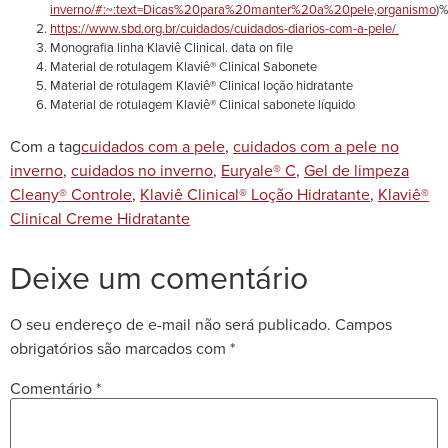
inverno/#:~:text=Dicas%20para%20manter%20a%20pele,organismo
)
https://www.sbd.org.br/cuidados/cuidados-diarios-com-a-pele/
Monografia linha Klaviê Clinical. data on file
Material de rotulagem Klaviê® Clinical Sabonete
Material de rotulagem Klaviê® Clinical loção hidratante
Material de rotulagem Klaviê® Clinical sabonete líquido
Com a tag
cuidados com a pele
,
cuidados com a pele no
inverno
,
cuidados no inverno
,
Euryale® C
,
Gel de limpeza
Cleany® Controle
,
Klaviê Clinical® Loção Hidratante
,
Klaviê®
Clinical Creme Hidratante
Deixe um comentário
O seu endereço de e-mail não será publicado.
Campos
obrigatórios são marcados com
*
Comentário
*