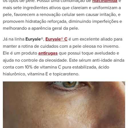
os tipos de pele. Possui uma combinação de
niacinamida
e
mais sete ingredientes ativos que clareiam e uniformizam a
pele, favorecem a renovação celular sem causar irritação, e
promovem hidratação reforçada, diminuindo imperfeições e
melhorando a aparência geral da pele.
Já na linha
Euryale®
,
Euryale® C
é um excelente aliado para
manter a rotina de cuidados com a pele oleosa no inverno.
Ele é um produto
antirugas
que possui toque aveludado e
ajuda no controle da oleosidade. Este sérum anti-idade ainda
conta com 10% de vitamina C pura estabilizada, ácido
hialurônico, vitamina E e topicaroteno.