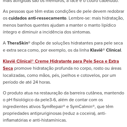
mais atingidas são os membros, a face e o couro cabeludo.¹
As pessoas que têm estas condições de pele devem redobrar
os
cuidados anti-ressecamento
. Lembre-se: mais hidratação,
menos banhos quentes ajudam a manter o manto lipídico
íntegro e diminuir a incidência dos sintomas.
A
TheraSkin®
dispõe de soluções hidratantes para pele seca
e extra seca como, por exemplo, os da linha
Klaviê® Clinical
.
Klaviê Clinical® Creme Hidratante para Pele Seca e Extra
Seca
promove hidratação profunda no corpo, rosto ou áreas
localizadas, como mãos, pés, joelhos e cotovelos, por um
período de até 24 horas.
O produto atua na restauração da barreira cutânea, mantendo
o pH fisiológico da pele
3-6
, além de contar com os
ingredientes ativos SymRepair® e SymCalmin®, que têm
propriedades antipruriginosas (reduz a coceira), anti-
inflamatórias e anti-histamínicas.