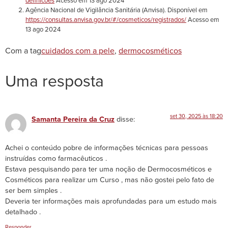
definicoes
Acesso em 13 ago 2024
Agência Nacional de Vigilância Sanitária (Anvisa). Disponível em
https://consultas.anvisa.gov.br/#/cosmeticos/registrados/
Acesso em
13 ago 2024
Com a tag
cuidados com a pele
,
dermocosméticos
Uma resposta
set 30, 2025 às 18:20
Samanta Pereira da Cruz
disse:
Achei o conteúdo pobre de informações técnicas para pessoas
instruídas como farmacêuticos .
Estava pesquisando para ter uma noção de Dermocosméticos e
Cosméticos para realizar um Curso , mas não gostei pelo fato de
ser bem simples .
Deveria ter informações mais aprofundadas para um estudo mais
detalhado .
Responder