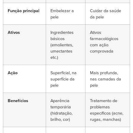
Função principal
Embelezar a
Cuidar da saúde
pele
da pele
Ativos
Ingredientes
Ativos
básicos
farmacológicos
(emolientes,
com ação
umectantes
comprovada
etc.)
Ação
Superficial, na
Mais profunda,
superfície da
nas camadas da
pele
pele
Benefícios
Aparência
Tratamento de
temporária
problemas
(hidratação,
específicos (acne,
brilho, cor)
rugas, manchas)