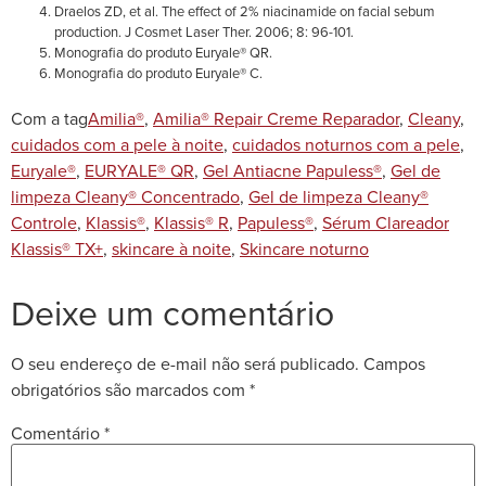
Draelos ZD, et al. The effect of 2% niacinamide on facial sebum
production. J Cosmet Laser Ther. 2006; 8: 96-101.
Monografia do produto Euryale® QR.
Monografia do produto Euryale® C.
Com a tag
Amilia®
,
Amilia® Repair Creme Reparador
,
Cleany
,
cuidados com a pele à noite
,
cuidados noturnos com a pele
,
Euryale®
,
EURYALE® QR
,
Gel Antiacne Papuless®
,
Gel de
limpeza Cleany® Concentrado
,
Gel de limpeza Cleany®
Controle
,
Klassis®
,
Klassis® R
,
Papuless®
,
Sérum Clareador
Klassis® TX+
,
skincare à noite
,
Skincare noturno
Deixe um comentário
O seu endereço de e-mail não será publicado.
Campos
obrigatórios são marcados com
*
Comentário
*