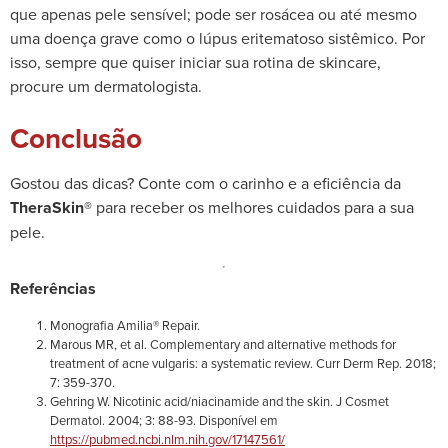
que apenas pele sensível; pode ser rosácea ou até mesmo
uma doença grave como o lúpus eritematoso sistêmico. Por
isso, sempre que quiser iniciar sua rotina de skincare,
procure um dermatologista.
Conclusão
Gostou das dicas? Conte com o carinho e a eficiência da
TheraSkin®
para receber os melhores cuidados para a sua
pele.
Referências
Monografia Amilia® Repair.
Marous MR, et al. Complementary and alternative methods for
treatment of acne vulgaris: a systematic review. Curr Derm Rep. 2018;
7: 359-370.
Gehring W. Nicotinic acid/niacinamide and the skin. J Cosmet
Dermatol. 2004; 3: 88-93. Disponível em
https://pubmed.ncbi.nlm.nih.gov/17147561/