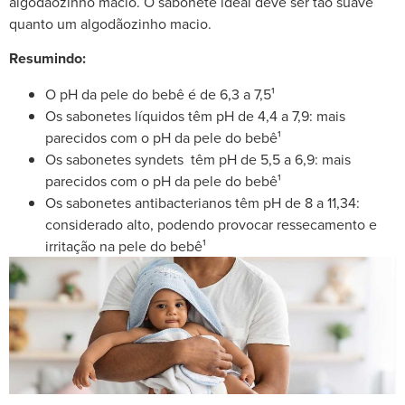
algodãozinho macio. O sabonete ideal deve ser tão suave
quanto um algodãozinho macio.
Resumindo:
O pH da pele do bebê é de 6,3 a 7,5¹
Os sabonetes líquidos têm pH de 4,4 a 7,9: mais
parecidos com o pH da pele do bebê¹
Os sabonetes syndets têm pH de 5,5 a 6,9: mais
parecidos com o pH da pele do bebê¹
Os sabonetes antibacterianos têm pH de 8 a 11,34:
considerado alto, podendo provocar ressecamento e
irritação na pele do bebê¹