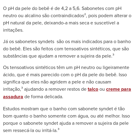
O pH da pele do bebê é de 4,2 a 5,6. Sabonetes com pH
neutro ou alcalino são contraindicados², pois podem alterar o
pH natural da pele, deixando-a mais seca e suscetível a
irritações.
Já os sabonetes syndets são os mais indicados para o banho
do bebê. Eles são feitos com tensoativos sintéticos, que são
substâncias que ajudam a remover a sujeira da pele.³
Os tensoativos sintéticos têm um pH neutro ou ligeiramente
ácido, que é mais parecido com o pH da pele do bebê. Isso
significa que eles não agridem a pele e não causam
irritação,³ ajudando a remover restos de
talco
ou
creme para
assadura
de forma delicada.
Estudos mostram que o banho com sabonete syndet é tão
bom quanto o banho somente com água, ou até melhor. Isso
porque o sabonete syndet ajuda a remover a sujeira da pele
sem ressecá-la ou irritá-la.³