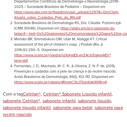
Departamentos Científicos de Dermatologia e Neonatologia (2019-
2021) – Sociedade Brasileira de Pediatria – Disponível em
https://www.sbp.com.br/fileadmin/user_upload/22978c-DocCient-
Atualiz_sobre_Cuidados_Pele_do_RN.pdf
Sociedade Brasileira de Dermatologia RS, Dra. Cláudia Poziomczyk
(CRM 30046). Disponível em
https://sbdrs.org.br/o-sabonete-do-
bebe/#:~:text=Os%20sabonetes%20recomendados%20para%20os,
Mendes BR, Shimabukuro DM, Uber M, Abagge KT. Critical
assessment of the pH of children’s soap. J Pediatr (Rio J).
2016;92:290–5. Disponível em
https://www.scielo.br/j/jped/a/nzXpjgdDLymZ4rJn5qjkwWD/?
lang=pt#
Fernandes, J. D., Machado, M. C. R., & Oliveira, Z. N. P. de. (2011).
Prevenção e cuidados com a pele da criança e do recém-nascido.
Anais Brasileiros de Dermatologia, 86(1), 102-110. Disponível em
https://www.scielo.br/j/abd/a/dRrxgvC3nJ7Sqc6dk99jRcy#
Com a tag
Cetrilan®
,
Cetrilan® Sabonete Líquido infantil
,
sabonete Cetrilan®
,
sabonete infantil
,
sabonete líquido
,
sabonete líquido infantil
,
sabonete para bebê
,
sabonete para
recém nascido